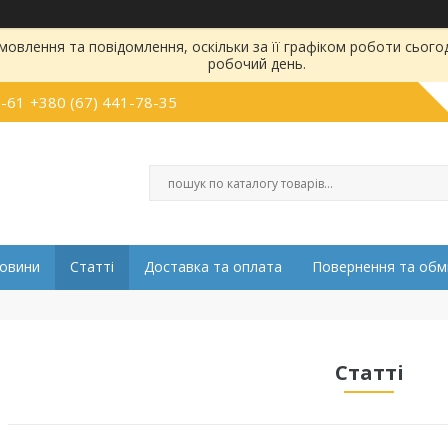
овлення та повідомлення, оскільки за її графіком роботи сього
робочий день.
5-61
+380 (67) 441-78-35
овини
Статті
Доставка та оплата
Повернення та обм
Статті