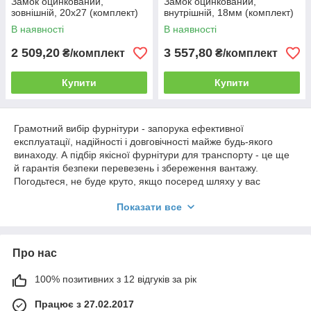
Замок оцинкований,
Замок оцинкований,
зовнішній, 20х27 (комплект)
внутрішній, 18мм (комплект)
В наявності
В наявності
2 509,20
3 557,80
₴/комплект
₴/комплект
Купити
Купити
Грамотний вибір фурнітури - запорука ефективної
експлуатації, надійності і довговічності майже будь-якого
винаходу. А підбір якісної фурнітури для транспорту - це ще
й гарантія безпеки перевезень і збереження вантажу.
Погодьтеся, не буде круто, якщо посеред шляху у вас
відвалиться причіп. Чи не витримають кріплення дверей. На
Показати все
сайті “Prostir” представлена ворітна і тентова фурнітура для
причепа французької фірми Pommier, що займає лідируючі
позиції на своєму ринку. Висока якість продукції Pommier
визнано автомобілістами у всій Європі.
Про нас
Що відрізняє якісну фурнітуру для
напівпричепів?
100% позитивних з 12 відгуків за рік
Працює з 27.02.2017
Яким деталям віддавати перевагу власникам напівпричепів?