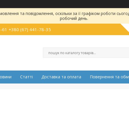
овлення та повідомлення, оскільки за її графіком роботи сього
робочий день.
5-61
+380 (67) 441-78-35
овини
Статті
Доставка та оплата
Повернення та обм