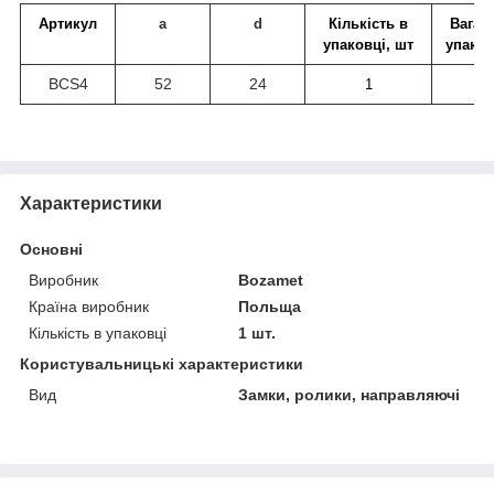
Артикул
a
d
Кількість в
Вага о
упаковці, шт
упаков
BCS4
52
24
1
0,
Характеристики
Основні
Виробник
Bozamet
Країна виробник
Польща
Кількість в упаковці
1 шт.
Користувальницькі характеристики
Вид
Замки, ролики, направляючі