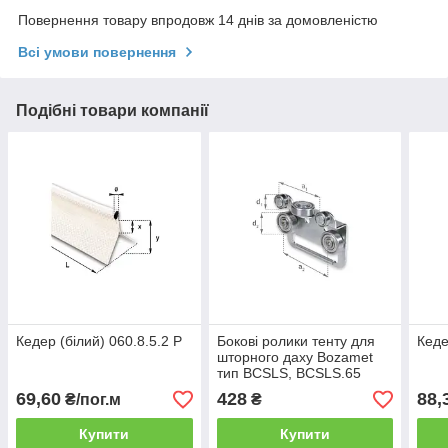
Повернення товару впродовж 14 днів за домовленістю
Всі умови повернення
Подібні товари компанії
Кедер (білий) 060.8.5.2 P
Бокові ролики тенту для
Кеде
шторного даху Bozamet
тип BCSLS, BCSLS.65
69,60
428
88,
₴/пог.м
₴
Купити
Купити