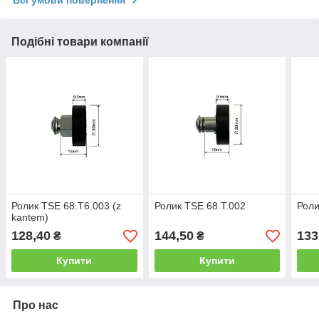
Подібні товари компанії
Ролик TSE 68.T6.003 (z
Ролик TSE 68.T.002
Роли
kantem)
128,40
144,50
133
₴
₴
Купити
Купити
Про нас