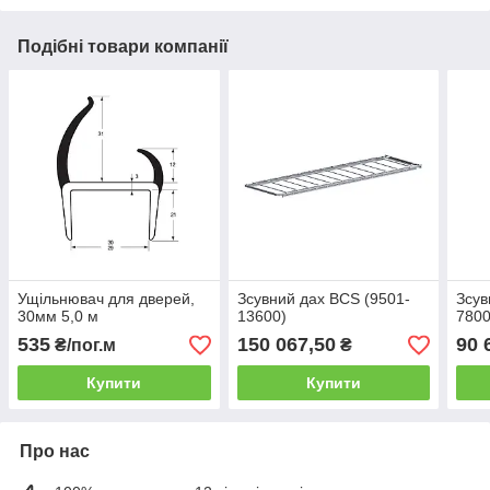
Подібні товари компанії
Ущільнювач для дверей,
Зсувний дах BCS (9501-
Зсув
30мм 5,0 м
13600)
7800
535
150 067,50
90 
₴/пог.м
₴
Купити
Купити
Про нас