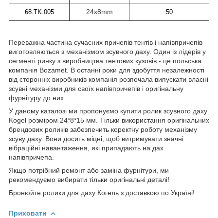
24x8mm
68.TK.005
50
Переважна частина сучасних причепів тентів і напівпричепів
виготовляються з механізмом зсувного даху. Один із лідерів у
сегменті ринку з виробництва тентових кузовів - це польська
компанія Bozamet. В останні роки для здобуття незалежності
від сторонніх виробників компанія розпочала випускати власні
зсувні механізми для своїх напівпричепів і оригінальну
фурнітуру до них.
У даному каталозі ми пропонуємо купити ролик зсувного даху
Kogel розміром 24*8*15 мм. Тільки використання оригінальних
брендових роликів забезпечить коректну роботу механізму
зсуву даху. Вони досить міцні, щоб витримувати значні
вібраційні навантаження, які припадають на дах
напівпричепа.
Якщо потрібний ремонт або заміна фурнітури, ми
рекомендуємо вибирати тільки оригінальні деталі!
Бронюйте ролики для даху Когель з доставкою по Україні!
Приховати