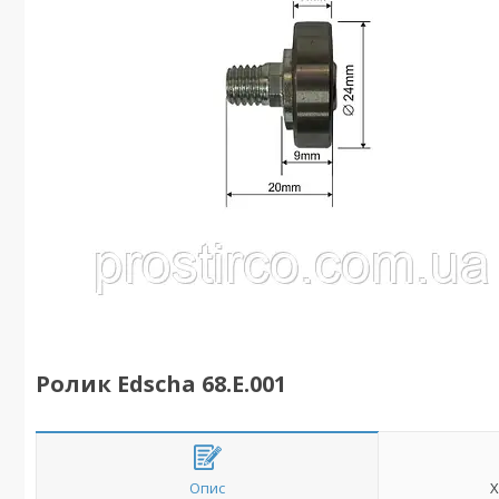
Ролик Edscha 68.E.001
Опис
Х