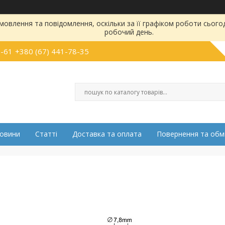
овлення та повідомлення, оскільки за її графіком роботи сього
робочий день.
5-61
+380 (67) 441-78-35
овини
Статті
Доставка та оплата
Повернення та обм