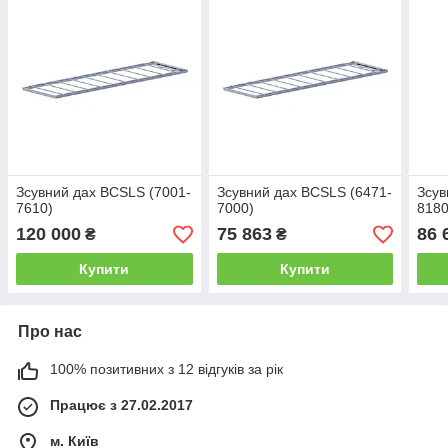
Зсувний дах BCSLS (7001-
Зсувний дах BCSLS (6471-
Зсув
7610)
7000)
8180
120 000
75 863
86 
₴
₴
Купити
Купити
Про нас
100% позитивних з 12 відгуків за рік
Працює з 27.02.2017
м. Київ