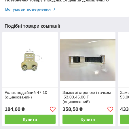
Всі умови повернення
Подібні товари компанії
Ролик подвійний 47.10
Замок зі стропою і гачком
Замо
(оцинкований)
53.00.45.00.P
53.0
(оцинкований)
184,60
358,50
433
₴
₴
Купити
Купити