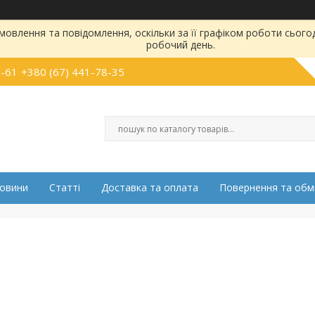
овлення та повідомлення, оскільки за її графіком роботи сього
робочий день.
5-61
+380 (67) 441-78-35
овини
Статті
Доставка та оплата
Повернення та обм