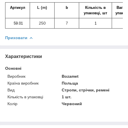
L
(m)
Артикул
b
Кількість в
Вага о
упаковці, шт
упаков
250
7
59.01
1
1,
Приховати
Характеристики
Основні
Виробник
Bozamet
Країна виробник
Польща
Вид
Стропи, стрічки, ремені
Кількість в упаковці
1 шт.
Колір
Червоний