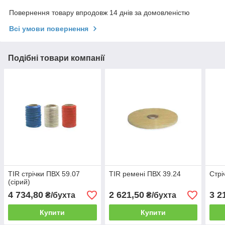
Повернення товару впродовж 14 днів за домовленістю
Всі умови повернення
Подібні товари компанії
TIR стрічки ПВХ 59.07
TIR ремені ПВХ 39.24
Стрі
(сірий)
4 734,80
2 621,50
3 2
₴/бухта
₴/бухта
Купити
Купити