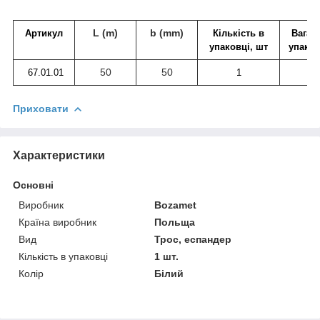
L (m)
b (mm)
Артикул
Кількість в
Вага о
упаковці, шт
упаков
50
50
67.01.01
1
1,
Приховати
Характеристики
Основні
Виробник
Bozamet
Країна виробник
Польща
Вид
Трос, еспандер
Кількість в упаковці
1 шт.
Колір
Білий