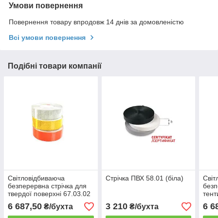
Умови повернення
Повернення товару впродовж 14 днів за домовленістю
Всі умови повернення
Подібні товари компанії
Світловідбиваюча
Стрічка ПВХ 58.01 (біла)
Світ
безперервна стрічка для
безп
твердої поверхні 67.03.02
тент
(жовта)
6 687,50
3 210
6 6
₴/бухта
₴/бухта