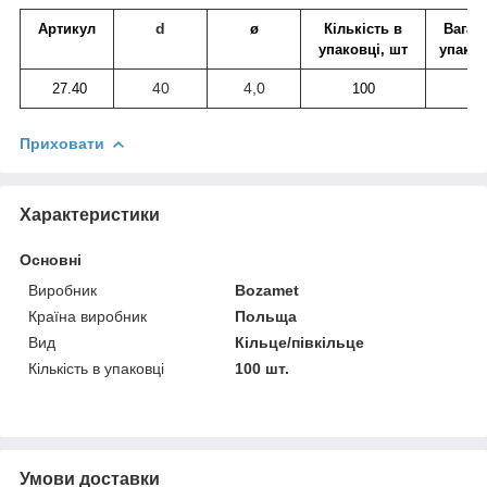
d
Артикул
ø
Кількість в
Вага о
упаковці, шт
упаков
40
4,0
27.40
100
1,
Приховати
Характеристики
Основні
Виробник
Bozamet
Країна виробник
Польща
Вид
Кільце/півкільце
Кількість в упаковці
100 шт.
Умови доставки