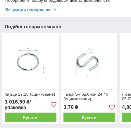
Повернення товару впродовж 14 днів за домовленістю
Всі умови повернення
Подібні товари компанії
Кільце 27.20 (оцинковане)
Гачок S-подібний 24.40
Люв
(оцинкований)
05.2
1 016,50
₴/
3,70
4,8
₴
упаковка
Купити
Купити