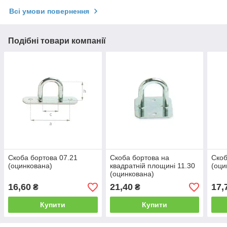
Всі умови повернення
Подібні товари компанії
Скоба бортова 07.21
Скоба бортова на
Скоб
(оцинкована)
квадратній площині 11.30
(оци
(оцинкована)
16,60
21,40
17,
₴
₴
Купити
Купити