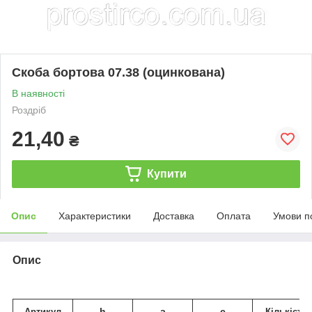
Скоба бортова 07.38 (оцинкована)
В наявності
Роздріб
21,40
₴
Купити
Опис
Характеристики
Доставка
Оплата
Умови п
Опис
h
a
c
Артикул
Кількість 