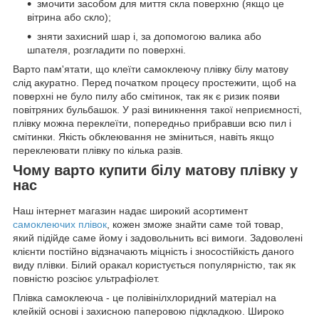
змочити засобом для миття скла поверхню (якщо це
вітрина або скло);
зняти захисний шар і, за допомогою валика або
шпателя, розгладити по поверхні.
Варто пам'ятати, що клеїти самоклеючу плівку білу матову
слід акуратно. Перед початком процесу простежити, щоб на
поверхні не було пилу або смітинок, так як є ризик появи
повітряних бульбашок. У разі виникнення такої неприємності,
плівку можна переклеїти, попередньо прибравши всю пил і
смітинки. Якість обклеювання не зміниться, навіть якщо
переклеювати плівку по кілька разів.
Чому варто купити білу матову плівку у
нас
Наш інтернет магазин надає широкий асортимент
самоклеючих плівок
, кожен зможе знайти саме той товар,
який підійде саме йому і задовольнить всі вимоги. Задоволені
клієнти постійно відзначають міцність і зносостійкість даного
виду плівки. Білий оракал користується популярністю, так як
повністю розсіює ультрафіолет.
Плівка самоклеюча - це полівінілхлоридний матеріал на
клейкій основі і захисною паперовою підкладкою. Широко