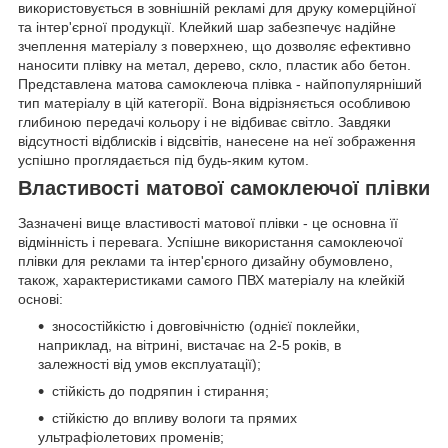
використовується в зовнішній рекламі для друку комерційної
та інтер'єрної продукції. Клейкий шар забезпечує надійне
зчеплення матеріалу з поверхнею, що дозволяє ефективно
наносити плівку на метал, дерево, скло, пластик або бетон.
Представлена матова самоклеюча плівка - найпопулярніший
тип матеріалу в цій категорії. Вона відрізняється особливою
глибиною передачі кольору і не відбиває світло. Завдяки
відсутності відблисків і відсвітів, нанесене на неї зображення
успішно проглядається під будь-яким кутом.
Властивості матової самоклеючої плівки
Зазначені вище властивості матової плівки - це основна її
відмінність і перевага. Успішне використання самоклеючої
плівки для реклами та інтер'єрного дизайну обумовлено,
також, характеристиками самого ПВХ матеріалу на клейкій
основі:
зносостійкістю і довговічністю (однієї поклейки,
наприклад, на вітрині, вистачає на 2-5 років, в
залежності від умов експлуатації);
стійкість до подряпин і стирання;
стійкістю до впливу вологи та прямих
ультрафіолетових променів;