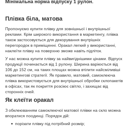
Мінімальна норма відпуску 1 рулон.
Плівка біла, матова
Пропонуємо купити плівку для зовнішньої і внутрішньої
реклами. Крім широкого використання в маркетингу, плівка
також застосовується для декорування внутрішніх
перегородок в приміщенні. Оракал легкий у використанні,
наклеїти плівку на поверхню зможе навіть підліток.
У нас можна купити плівку за найвигіднішими цінами. Відпуск
продукції починається від 1 рулону. Ширина варіюється від
106 до 152 см, на таких площах можна втілити найсміливіші
маркетингові стратегії. Як правило, матовий, самоклеюча
плівка використовується для внутрішньої обробки склопакетів
в офісах, так як покриття розсіює світло, і захищає від
сторонніх очей.
Як клеїти оракал
З обклеюванням самоклеючої матової плівки на скло можна
впоратися поодинці. Порядок дій:
порізати плівку під потрібний розмір;