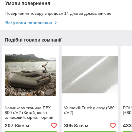
Умови повернення
Повернення товару впродовж 14 днів за домовленістю
Всі умови повернення
Подібні товари компанії
Човникова тканина ПВХ
Valmex® Truck glossy (680
POL
800 г/м2 (Китай, колір
г/м2)
(680
оливковий, сірий, чорний,
світло-сірий)
207
305
433
₴/кв.м
₴/кв.м