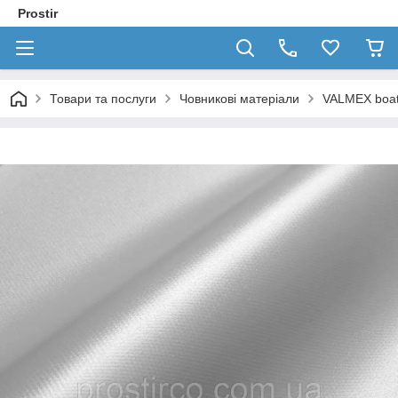
Prostir
Товари та послуги
Човникові матеріали
VALMEX boa