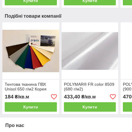
Купити
Купити
Подібні товари компанії
Тентова тканина ПВХ
POLYMAR® FR color 8509
POL
Unisol 650 г/м2 Корея
(680 г/м2)
(900
184
433,40
470
₴/кв.м
₴/кв.м
Купити
Купити
Про нас