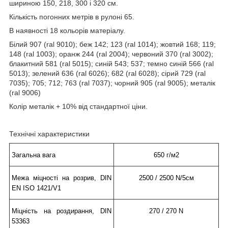
шириною 150, 218, 300 і 320 см.
Кількість погонних метрів в рулоні 65.
В наявності 18 кольорів матеріалу.
Білий 907 (ral 9010); беж 142; 123 (ral 1014); жовтий 168; 119;
148 (ral 1003); оранж 244 (ral 2004); червоний 370 (ral 3002);
блакитний 581 (ral 5015); синій 543; 537; темно синій 566 (ral
5013); зелений 636 (ral 6026); 682 (ral 6028); сірий 729 (ral
7035); 705; 712; 763 (ral 7037); чорний 905 (ral 9005); металік
(ral 9006)
Колір металік + 10% від стандартної ціни.
Технічні характеристики
Загальна вага
650 г/м2
Межа міцності на розрив, DIN
2500 / 2500 N/5см
EN ISO 1421/V1
Міцність на роздирання, DIN
270 / 270 N
53363