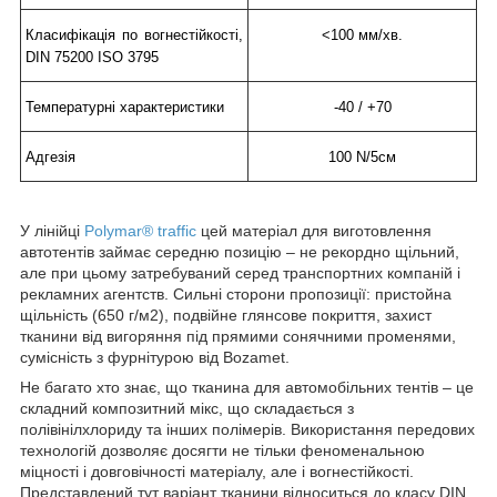
Класифікація по вогнестійкості,
<100 мм/хв.
DIN 75200 ISO 3795
Температурні характеристики
-40 / +70
Адгезія
100 N/5см
У лінійці
Polymar® traffic
цей матеріал для виготовлення
автотентів займає середню позицію – не рекордно щільний,
але при цьому затребуваний серед транспортних компаній і
рекламних агентств. Сильні сторони пропозиції: пристойна
щільність (650 г/м
2
), подвійне глянсове покриття, захист
тканини від вигоряння під прямими сонячними променями,
сумісність з фурнітурою від Bozamet.
Не багато хто знає, що тканина для автомобільних тентів – це
складний композитний мікс, що складається з
полівінілхлориду та інших полімерів. Використання передових
технологій дозволяє досягти не тільки феноменальною
міцності і довговічності матеріалу, але і вогнестійкості.
Представлений тут варіант тканини відноситься до класу DIN