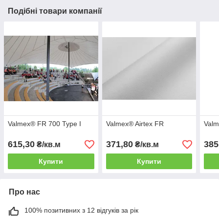
Подібні товари компанії
Valmex® FR 700 Type I
Valmex® Airtex FR
Valm
615,30
371,80
385
₴/кв.м
₴/кв.м
Купити
Купити
Про нас
100% позитивних з 12 відгуків за рік