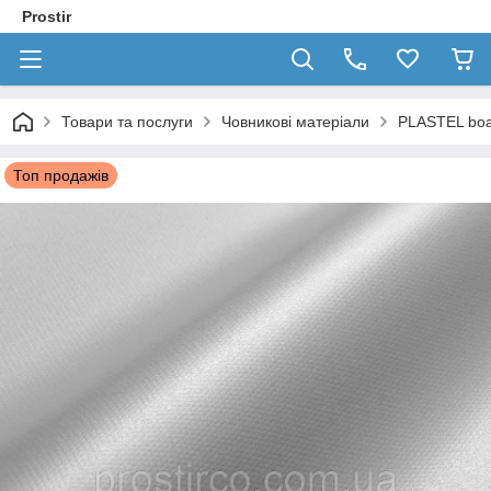
Prostir
Товари та послуги
Човникові матеріали
PLASTEL boa
Топ продажів