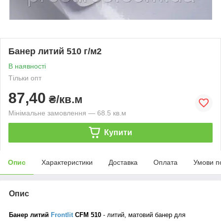
Банер литий 510 г/м2
В наявності
Тільки опт
87,40
₴/кв.м
Мінімальне замовлення — 68.5 кв.м
Купити
Опис
Характеристики
Доставка
Оплата
Умови п
Опис
Банер литий
Frontlit
CFM 510
- литий, матовий банер для