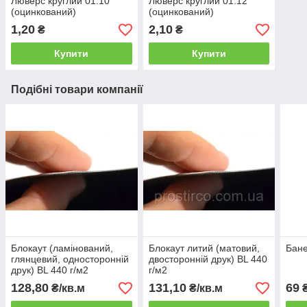
Люверс круглий 01.10
Люверс круглий 01.12
(оцинкований)
(оцинкований)
1,20
2,10
₴
₴
Купити
Купити
Подібні товари компанії
Блокаут (ламінований,
Блокаут литий (матовий,
Бане
глянцевий, односторонній
двосторонній друк) BL 440
друк) BL 440 г/м2
г/м2
128,80
131,10
69
₴/кв.м
₴/кв.м
₴