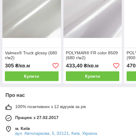
Valmex® Truck glossy (680
POLYMAR® FR color 8509
POL
г/м2)
(680 г/м2)
(900
305
433,40
470
₴/кв.м
₴/кв.м
Купити
Купити
Про нас
100% позитивних з 12 відгуків за рік
Працює з 27.02.2017
м. Київ
вул. Автопаркова, 5, 02121, Київ, Україна