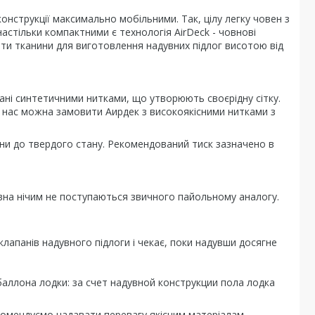
онструкції максимально мобільними. Так, цілу легку човен з
астільки компактними є технологія AirDeck - човнові
ити тканини для виготовлення надувних підлог висотою від
ані синтетичними нитками, що утворюють своєрідну сітку.
У нас можна замовити Аирдек з високоякісними нитками з
пани до твердого стану. Рекомендований тиск зазначено в
човна нічим не поступаються звичного пайольному аналогу.
клапанів надувного підлоги і чекає, поки надувши досягне
аллона лодки: за счет надувной конструкции пола лодка
екомендуємо надавати перевагу якісним матеріалам.