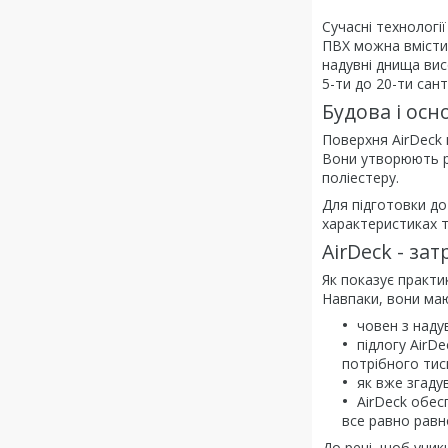
Сучасні технологі
ПВХ можна вмістит
надувні днища вис
5-ти до 20-ти сант
Будова і осн
Поверхня AirDeck 
Вони утворюють рі
поліестеру.
Для підготовки до
характеристиках т
AirDeck - за
Як показує практи
Навпаки, вони маю
човен з наду
підлогу AirD
потрібного тиск
як вже згаду
AirDeck обес
все равно равн
До речі, щоб уник