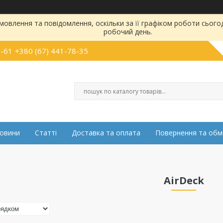
овлення та повідомлення, оскільки за її графіком роботи сього
робочий день.
5-61
+380 (67) 441-78-35
овини
Статті
Доставка та оплата
Повернення та обм
AirDeck