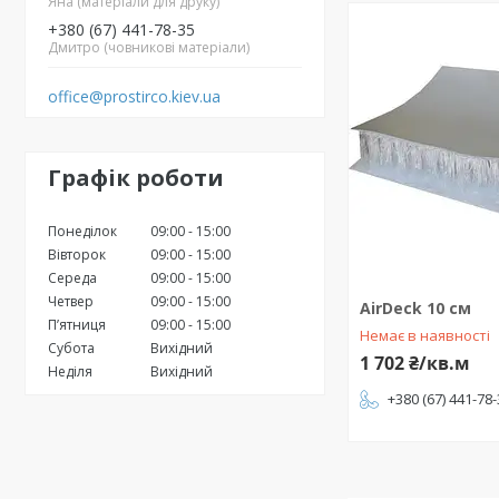
Яна (матеріали для друку)
+380 (67) 441-78-35
Дмитро (човникові матеріали)
office@prostirco.kiev.ua
Графік роботи
Понеділок
09:00
15:00
Вівторок
09:00
15:00
Середа
09:00
15:00
Четвер
09:00
15:00
AirDeck 10 см
Пʼятниця
09:00
15:00
Немає в наявності
Субота
Вихідний
1 702 ₴/кв.м
Неділя
Вихідний
+380 (67) 441-78