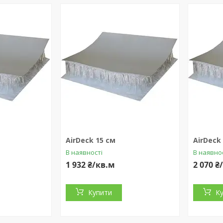
AirDeck 15 см
AirDeck
В наявності
В наявно
1 932 ₴/кв.м
2 070 ₴
Купити
К