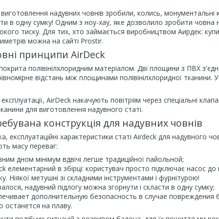
ї виготовлення надувних човнів зробили, колись, монументальні к
и в одну сумку! Одним з ноу-хау, яке дозволило зробити човна н
окого тиску. Для тих, хто займається виробництвом Аирдек: куп
иметрів можна на сайті Prostir.
овні принципи AirDeck
покрита полівінілхлоридним матеріалом. Дві площини з ПВХ з'єдн
вномірне відстань між площинами полівінілхлоридної тканини. 
 експлуатації, AirDeck накачують повітрям через спеціальні кла
канини для виготовлення надувного статі.
требувана конструкція для надувних човнів
ка, експлуатаційні характеристики статі Airdeck для надувного 
ть масу переваг:
вним дном мінімум вдвічі легше традиційної пайольной;
eck елементарний в збірці: користувач просто підключає насос до 
у. Ніякої метушні зі складними інструментами і фурнітурою!
валося, надувний підлогу можна згорнути і скласти в одну сумку;
печивает дополнительную безопасность в случае повреждения б
о останется на плаву.
нути подібних ситуацій з розривом балона, для їх пошиття ми р