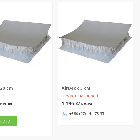
 20 cm
AirDeck 5 см
сті
Немає в наявності
/кв.м
1 196 ₴/кв.м
+380 (67) 441-78-35
упити