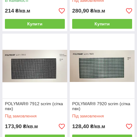
В наявності
Під замовлення
214
280,90
₴/кв.м
₴/кв.м
Купити
Купити
POLYMAR® 7912 scrim (сітка
POLYMAR® 7920 scrim (сітка
пвх)
пвх)
Під замовлення
Під замовлення
173,90
128,40
₴/кв.м
₴/кв.м