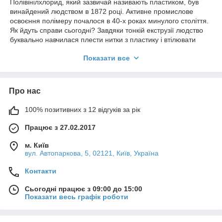
Полівінілхлорид, який зазвичай називають пластиком, був
винайдений людством в 1872 році. Активне промислове
освоєння полімеру почалося в 40-х роках минулого століття.
Як йдуть справи сьогодні? Завдяки тонкій екструзії людство
буквально навчилася плести нитки з пластику і втілювати
матеріали, яким по практичності немає рівних. Яскравий
Показати все
приклад - ПВХ сітка, купити яку ми пропонуємо прямо від
виробника.
Плетене пористу полотно вийшло на диво міцним, а тому
Про нас
органічно вписалася в концепцію промислового
застосування:
100% позитивних з 12 відгуків за рік
огородження;
повітропроникні автотенты;
Працює з 27.02.2017
покриття для тваринницьких господарств;
м. Київ
вул. Автопаркова, 5, 02121, Київ, Україна
тимчасові і постійні конструкції.
Перед тим як купити сітку ПВХ необхідно визначитися з
Контакти
такими параметрами як: світлопроникність, вага, міцність на
розрив, міцність шва і повітропроникність. Неважко
Сьогодні працює з 09:00 до 15:00
здогадатися, що параметри слід підбирати під задачу,
Показати весь графік роботи
експлуатаційні умови, тому, якщо сумніваєтеся у виборі,
спочатку проконсультуйтеся з нашим менеджером.