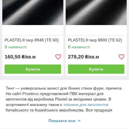
PLASTEL® tarp 8948 (TE 60)
PLASTEL® tarp 8800 (TE 62)
В наявності
В наявності
160,50
278,20
₴/кв.м
₴/кв.м
Купити
Купити
Тент — універсальна захист для бічних стінок фури, причепа.
На сайті Prostirco представлений ПВХ матеріал для
автотентов від виробника Plastel за вигідними цінами. В
асортименті магазину також є
тканина для автотентов
Китайського та Корейського виробництва. Вся продукція
сертифікована і відповідає міжнародному стандарту якості
Показати все
ISO.