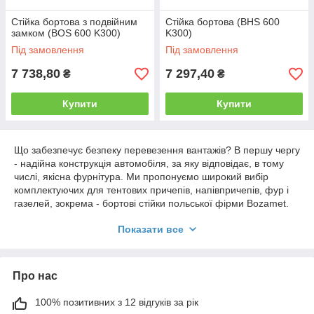
Стійка бортова з подвійним
Стійка бортова (BHS 600
замком (BOS 600 K300)
K300)
Під замовлення
Під замовлення
7 738,80
7 297,40
₴
₴
Купити
Купити
Що забезпечує безпеку перевезення вантажів? В першу чергу
- надійна конструкція автомобіля, за яку відповідає, в тому
числі, якісна фурнітура. Ми пропонуємо широкий вибір
комплектуючих для тентових причепів, напівпричепів, фур і
газелей, зокрема - бортові стійки польської фірми Bozamet.
Якість деталей від Bozamet визнано автомобілістами всієї
Показати все
Європи.
Бортові стійки для причепів і
напівпричепів
Про нас
Призначення бортових стійок - надійна фіксація бортів для
100% позитивних з 12 відгуків за рік
уникнення деформації стінок. Підходить для тентових