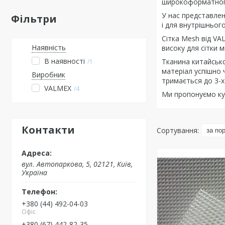
широкоформатного 
У нас представлен
Фільтри
і для внутрішньог
Сітка Mesh від VA
Наявність
високу для сітки 
В наявності
Тканина китайсько
1
матеріал успішно 
Виробник
тримається до 3-х 
VALMEX
4
Ми пропонуємо куп
Контакти
вул. Автопаркова, 5, 02121, Київ,
Україна
+380 (44) 492-04-03
Офіс
+380 (67) 442-82-35