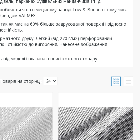
вель, парканах будівельних майданчиків і т. д.
робляється на німецькому заводі Low & Bonar, в тому числі
д брендом VALMEX.
так як має на 60% більше задрукованої поверхні і відносно
естійкість.
рматного друку. Легкий (від 270 г/м2) перфорований
стю і стійкістю до вигоряння. Нанесене зображення
від моделі і вказана в описі кожного товару.