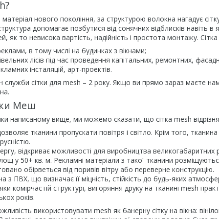
h?
матеріал нового покоління, за структурою волокна нагадує сітк
 структура допомагає позбутися від сонячних відблисків навіть в
й, як то невисока вартість, надійність і простота монтажу. Сітк
еклами, в тому числі на будинках з вікнами;
івельних лісів під час проведення капітальних, ремонтних, фасадн
кламних інсталяцій, арт-проектів.
н служби сітки для mesh – 2 року. Якщо ви прямо зараз маєте нам
на.
тки Меш
ки написаному вище, ми можемо сказати, що сітка mesh відрізн
озволяє тканини пропускати повітря і світло. Крім того, тканин
русністю.
ергу, відкриває можливості для виробництва великогабаритних р
лощ у 50+ кв. м. Рекламні матеріали з такої тканини розміщуютьс
овано обірветься від поривів вітру або переверне конструкцію.
а з ПВХ, що визначає її міцність, стійкість до будь-яких атмосфе
дяки комірчастій структурі, вигоряння друку на тканині mesh пр
ькох років.
жливість використовувати mesh як банерну сітку на вікна: вініл