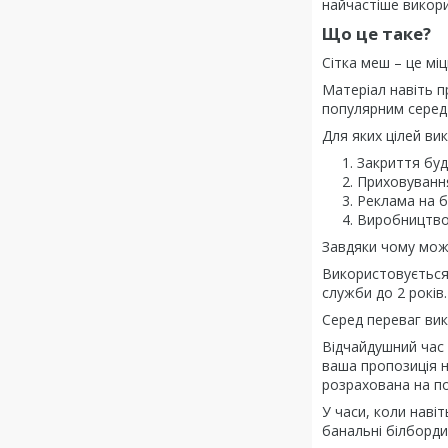
найчастіше викори
Що це таке?
Сітка меш – це мі
Матеріал навіть п
популярним серед 
Для яких цілей ви
Закриття буді
Приховування
Реклама на б
Виробництво 
Завдяки чому мож
Використовується 
служби до 2 років.
Серед переваг вик
Відчайдушний час 
ваша пропозиція 
розрахована на по
У часи, коли наві
банальні білборди