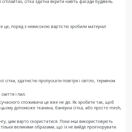
ітілайтах, сітка здатна вкрити навіть фасади будівель.
Все це, поряд з невисокою вартістю зробили матеріал
сітки, здатністю пропускати повітря і світло, терміном
сміття і пил.
сучасного споживача це вже не діє. Як зробити так, щоб
 цьому допоможе тканина, банерна сітка, або просто mesh,
нгу, цим варто скористатися. Поки інші використовують
астільки великими образами, що їх не вийде проігнорувати.