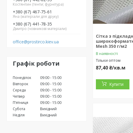
Костянтин (тенти; фурнітура)
+380 (67) 467-75-61
Яна (матеріали для друку)
+380 (67) 441-78-35
Дмитро (човникові матеріали)
Сітка з підклад
широкоформатн
office@prostirco.kiev.ua
Mesh 350 г/м2
В наявності
Тільки оптом
Графік роботи
87,40 ₴/кв.м
Понеділок
09:00
15:00
Вівторок
09:00
15:00
Купити
Середа
09:00
15:00
Четвер
09:00
15:00
Пʼятниця
09:00
15:00
Субота
Вихідний
Неділя
Вихідний