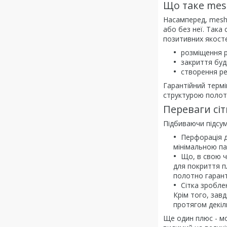
Що таке mes
Насамперед, mesh 
або без неї. Така
позитивних якосте
розміщення р
закриття буд
створення ре
Гарантійний термі
структурою полот
Переваги сі
Підбиваючи підсум
Перфорація д
мінімальною па
Що, в свою ч
для покриття п
полотно гарант
Сітка зроблен
Крім того, зав
протягом декіл
Ще один плюс - мо