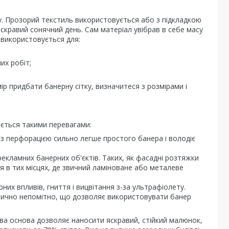
у. Прозорий текстиль використовується або з підкладкою
 яскравий сонячний день. Сам матеріал увібрав в себе масу
а використовується для:
их робіт;
ір придбати банерну сітку, визначитеся з розмірами і
яється такими перевагами:
а з перфорацією сильно легше простого банера і володіє
екламних банерних об'єктів. Таких, як фасадні розтяжки
я в тих місцях, де звичний ламіноване або металеве
рних впливів, гниття і вицвітання з-за ультрафіолету.
актично непомітно, що дозволяє використовувати банер
ова основа дозволяє наносити яскравий, стійкий малюнок,