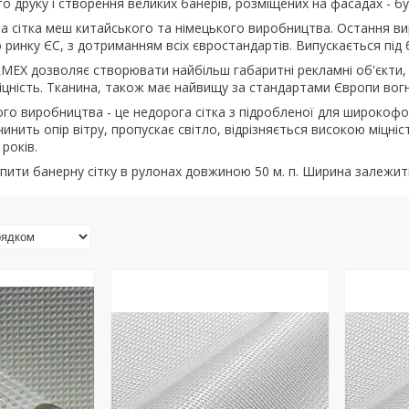
друку і створення великих банерів, розміщених на фасадах - буді
а сітка меш китайського та німецького виробництва. Остання ви
о ринку ЄС, з дотриманням всіх євростандартів. Випускається пі
LMEX дозволяє створювати найбільш габаритні рекламні об'єкти, 
міцність. Тканина, також має найвищу за стандартами Європи вогн
го виробництва - це недорога сітка з підробленої для широкофо
чинить опір вітру, пропускає світло, відрізняється високою міцні
років.
ити банерну сітку в рулонах довжиною 50 м. п. Ширина залежить 