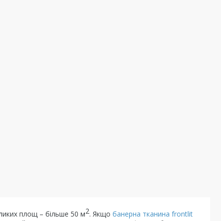
2
ликих площ – більше 50 м
. Якщо
банерна тканина frontlit