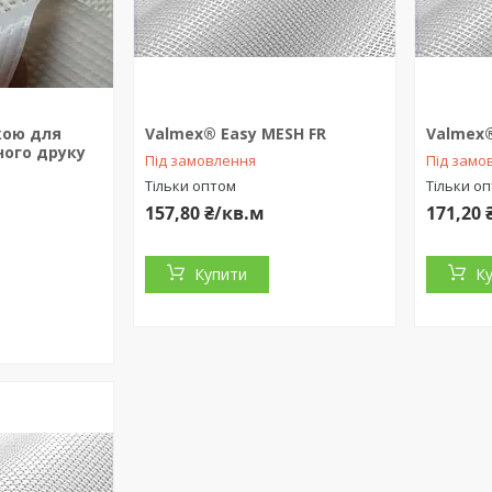
кою для
Valmex® Easy MESH FR
Valmex®
ого друку
Під замовлення
Під замо
Тільки оптом
Тільки о
157,80 ₴/кв.м
171,20 
Купити
К