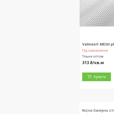
Valmex® MESH pl
Під замовлення
Тільки оптом
313 ₴/кв.м
Купити
Якісна банерна сі