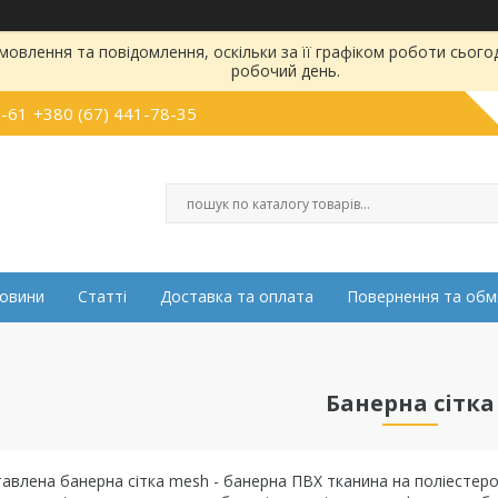
овлення та повідомлення, оскільки за її графіком роботи сього
робочий день.
5-61
+380 (67) 441-78-35
овини
Статті
Доставка та оплата
Повернення та обм
Банерна сітка
тавлена банерна сітка mesh - банерна ПВХ тканина на поліестер