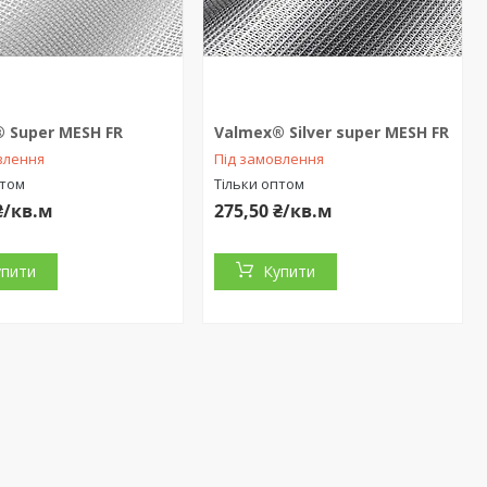
 Super MESH FR
Valmex® Silver super MESH FR
влення
Під замовлення
птом
Тільки оптом
₴/кв.м
275,50 ₴/кв.м
упити
Купити