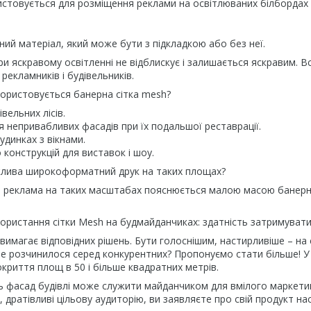
стовується для розміщення реклами на освітлюваних білбордах і с
цний матеріал, який може бути з підкладкою або без неї.
ри яскравому освітленні не відблискує і залишається яскравим. 
рекламників і будівельників.
користовується банерна сітка mesh?
вельних лісів.
 непривабливих фасадів при їх подальшої реставрації.
удинках з вікнами.
конструкцій для виставок і шоу.
лива широкоформатний друк на таких площах?
реклама на таких масштабах пояснюється малою масою банерної 
ористання сітки Mesh на будмайданчиках: здатність затримувати 
вимагає відповідних рішень. Бути голоснішим, настирливіше – на 
не розчинилося серед конкурентних? Пропонуємо стати більше! У
криття площ в 50 і більше квадратних метрів.
ть фасад будівлі може служити майданчиком для вмілого маркети
, дратівливі цільову аудиторію, ви заявляєте про свій продукт н