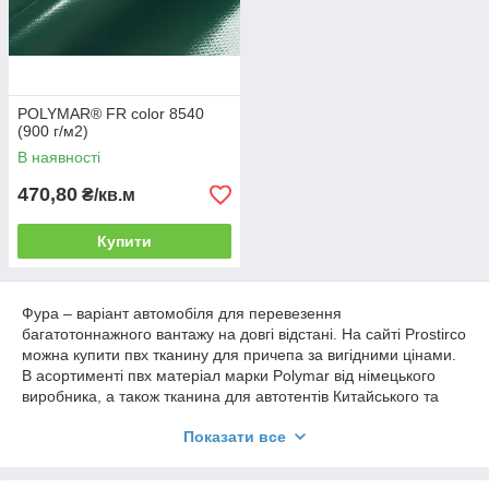
POLYMAR® FR color 8540
(900 г/м2)
В наявності
470,80
₴/кв.м
Купити
Фура – варіант автомобіля для перевезення
багатотоннажного вантажу на довгі відстані. На сайті Prostirco
можна купити пвх тканину для причепа за вигідними цінами.
В асортименті пвх матеріал марки Polymar від німецького
виробника, а також тканина для автотентів Китайського та
Корейського виробництва. Вся продукція сертифікована та
Показати все
відповідає міжнародному стандарту якості ISO.
Переваги ПВХ матеріалу Polymar